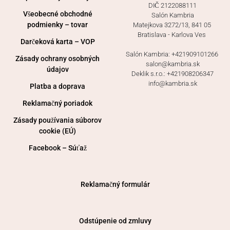
DIČ 2122088111
Všeobecné obchodné
Salón Kambria
podmienky – tovar
Matejkova 3272/13, 841 05 
Bratislava - Karlova Ves 
Darčeková karta – VOP
Salón Kambria: +421909101266 
Zásady ochrany osobných
salon@kambria.sk
údajov
Deklik s.r.o.: +421908206347
info@kambria.sk
Platba a doprava
Reklamačný poriadok
Zásady používania súborov
cookie (EÚ)
Facebook – Súťaž
Reklamačný formulár
Odstúpenie od zmluvy