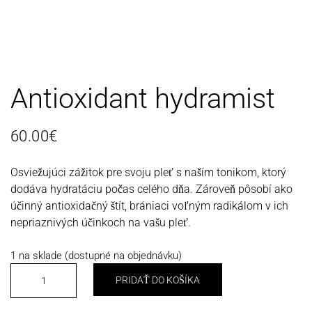
Antioxidant hydramist
60.00
€
Osviežujúci zážitok pre svoju pleť s naším tonikom, ktorý
dodáva hydratáciu počas celého dňa. Zároveň pôsobí ako
účinný antioxidačný štít, brániaci voľným radikálom v ich
nepriaznivých účinkoch na vašu pleť.
1 na sklade (dostupné na objednávku)
m
PRIDAŤ DO KOŠÍKA
n
o