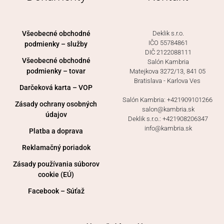
Všeobecné obchodné
Deklik s.r.o.
IČO 55784861
podmienky – služby
DIČ 2122088111
Všeobecné obchodné
Salón Kambria
podmienky – tovar
Matejkova 3272/13, 841 05 
Bratislava - Karlova Ves 
Darčeková karta – VOP
Salón Kambria: +421909101266 
Zásady ochrany osobných
salon@kambria.sk
údajov
Deklik s.r.o.: +421908206347
info@kambria.sk
Platba a doprava
Reklamačný poriadok
Zásady používania súborov
cookie (EÚ)
Facebook – Súťaž