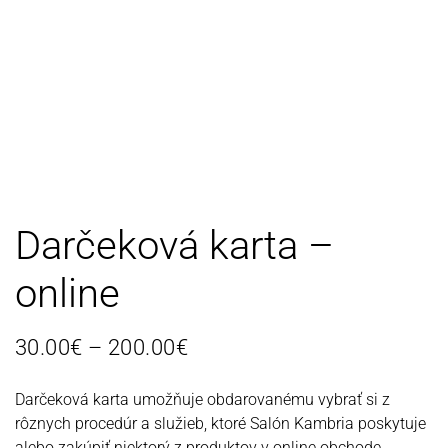
Darčeková karta –
online
P
30.00
€
–
200.00
€
r
Darčeková karta umožňuje obdarovanému vybrať si z
i
rôznych procedúr a služieb, ktoré Salón Kambria poskytuje
c
alebo zakúpiť niektorý z produktov v online obchode.