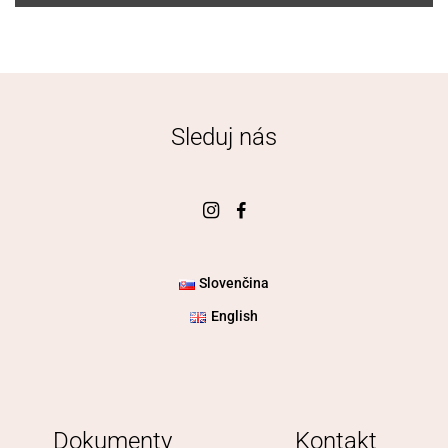
r
o
u
g
h
2
0
Sleduj nás
0
.
0
0
€
Slovenčina
English
Dokumenty
Kontakt