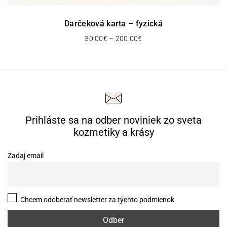
Darčeková karta – fyzická
P
30.00
€
–
200.00
€
r
i
c
e
r
a
n
Prihláste sa na odber noviniek zo sveta
g
e
kozmetiky a krásy
:
3
Zadaj email
0
.
0
0
Chcem odoberať newsletter za týchto podmienok
€
t
h